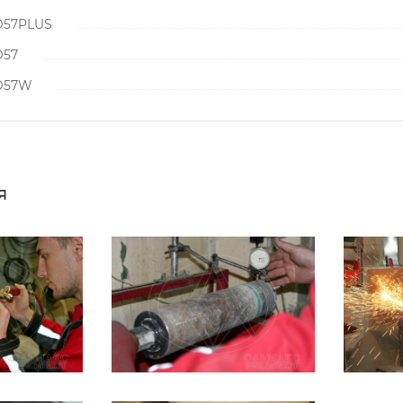
D57PLUS
D57
D57W
я