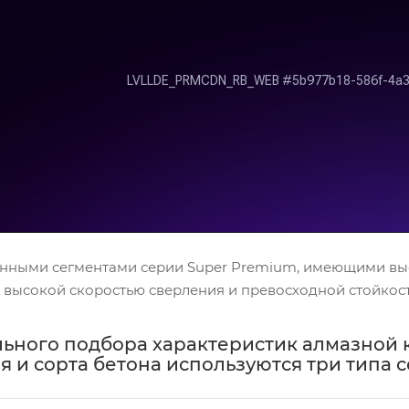
нными сегментами серии Super Premium, имеющими выс
 высокой скоростью сверления и превосходной стойкос
ьного подбора характеристик алмазной к
 и сорта бетона используются три типа 