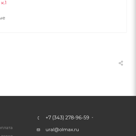
к.1
ные
+7 (343) 278-96-59
оплата
ural@olmax.ru