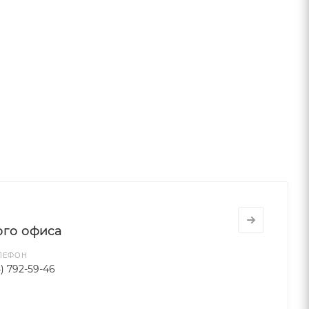
ого офиса
ЛЕФОН
5) 792-59-46