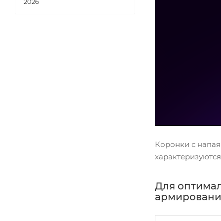
2026
Коронки с напая
характеризуются
Для оптимал
армирования