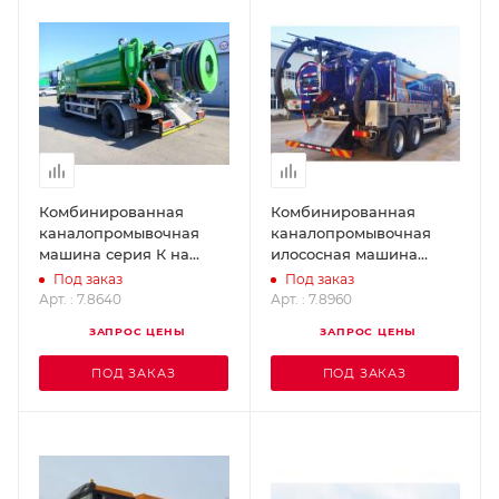
Комбинированная
Комбинированная
каналопромывочная
каналопромывочная
машина серия К на
илососная машина
шасси колесной
серия К на шасси
Под заказ
Под заказ
формулой 4х2 ROJET
колесной формулой 6х4
Арт. : 7.8640
Арт. : 7.8960
7.8640
ROJET 7.8960
ЗАПРОС ЦЕНЫ
ЗАПРОС ЦЕНЫ
ПОД ЗАКАЗ
ПОД ЗАКАЗ