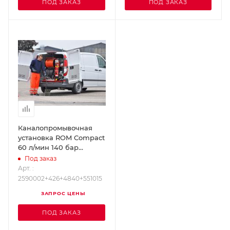
ПОД ЗАКАЗ
ПОД ЗАКАЗ
Каналопромывочная
установка ROM Compact
60 л/мин 140 бар
2590002+426+4840+551015
Под заказ
Арт. :
2590002+426+4840+551015
ЗАПРОС ЦЕНЫ
ПОД ЗАКАЗ