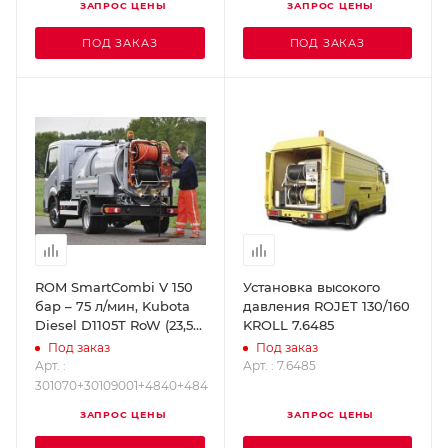
ЗАПРОС ЦЕНЫ
ЗАПРОС ЦЕНЫ
ПОД ЗАКАЗ
ПОД ЗАКАЗ
ROM SmartCombi V 150
Установка высокого
бар – 75 л/мин, Kubota
давления ROJET 130/160
Diesel D1105T RoW (23,5
KROLL 7.6485
кВт/32 л.с.), насос ВД
Под заказ
Под заказ
Speck P45
Арт. :
Арт. : 7.6485
301070+30109001+4840+484
301070+30109001+4840+484
ЗАПРОС ЦЕНЫ
ЗАПРОС ЦЕНЫ