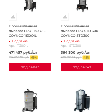
Промышленный
Промышленный
пылесос PRO 1130 OIL
пылесос PRO STD 300
COYNCO 1130OIL
COYNCO STD300
Под заказ
Под заказ
Арт. : 1130OIL
Арт. : STD300
471 457
руб.
/шт
364 300
руб.
/шт
554 655.30
руб.
428 588.24
руб.
-
15
%
-
15
%
ПОД ЗАКАЗ
ПОД ЗАКАЗ