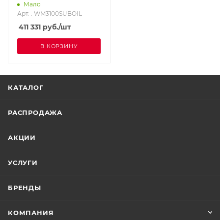
насосом COYNCO
Мало
WM3100SUBOIL
Арт. : WM3100SUBOIL
411 331
руб.
/шт
В КОРЗИНУ
КАТАЛОГ
РАСПРОДАЖА
АКЦИИ
УСЛУГИ
БРЕНДЫ
КОМПАНИЯ