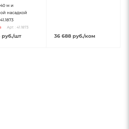
40 м и
ой насадкой
1.1873
Арт. : 41.1873
з
3
руб.
/шт
36 688
руб.
/ком