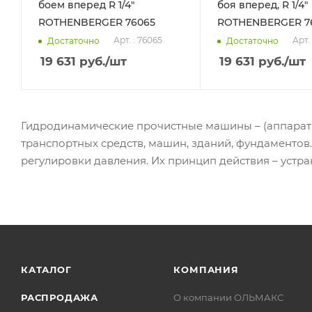
боем вперед R 1/4"
боя вперед, R 1/4"
ROTHENBERGER 76065
ROTHENBERGER 7
Арт. : 76065
Арт.
Достаточно
Достаточно
19 631
руб.
/шт
19 631
руб.
/шт
Гидродинамические прочистные машины – (аппарат 
транспортных средств, машин, зданий, фундаменто
регулировки давления. Их принцип действия – устр
КАТАЛОГ
КОМПАНИЯ
РАСПРОДАЖА
О компании ОЛЬМАКС