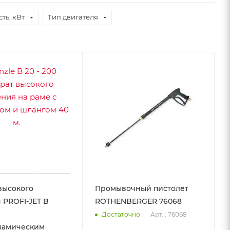
ть, кВт
Тип двигателя
высокого
Промывочный пистолет
 PROFI-JET B
ROTHENBERGER 76068
Арт. : 76068
Достаточно
намическим