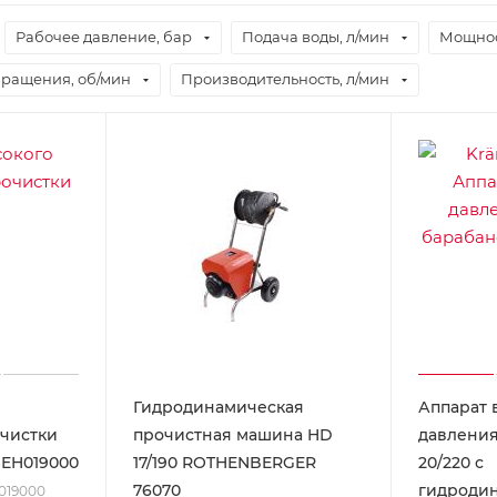
Рабочее давление, бар
Подача воды, л/мин
Мощнос
вращения, об/мин
Производительность, л/мин
Гидродинамическая
Аппарат 
очистки
прочистная машина HD
давления
SEH019000
17/190 ROTHENBERGER
20/220 с
76070
гидроди
H019000