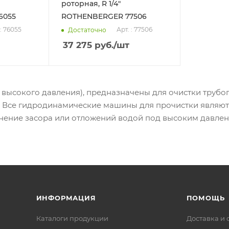
роторная, R 1/4"
6055
ROTHENBERGER 77506
 : 76055
Арт. : 77506
Достаточно
37 275
руб.
/шт
высокого давления), предназначены для очистки трубо
в. Все гидродинамические машины для прочистки явля
анение засора или отложений водой под высоким давлен
ИНФОРМАЦИЯ
ПОМОЩЬ
Каталоги продукции
Доставка и 