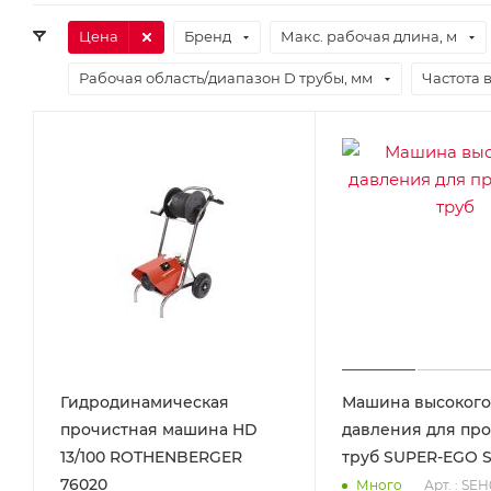
Цена
Бренд
Макс. рабочая длина, м
Рабочая область/диапазон D трубы, мм
Частота 
Гидродинамическая
Машина высокого
прочистная машина HD
давления для пр
13/100 ROTHENBERGER
труб SUPER-EGO 
76020
Арт. : SE
Много