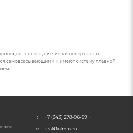
проводов а также для чистки поверхности
ются самовсасывающими и имеют систему плавной
ием.
+7 (343) 278-96-59
оплата
ural@olmax.ru