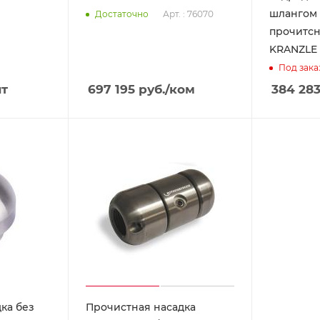
шлангом 
Арт. : 76070
Достаточно
прочитсн
KRANZLE 4
Под зака
шт
697 195
руб.
/ком
384 28
ка без
Прочистная насадка