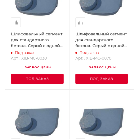
Шлифовальный сегмент
Шлифовальный сегмент
для стандартного
для стандартного
бетона. Серый с одной
бетона. Серый с одной
кнопкой, Grit 30 X1B-MC-
кнопкой, Grit 70 X1B-MC-
Под заказ
Под заказ
0030
0070
Арт. : X1B-MC-0030
Арт. : X1B-MC-0070
ЗАПРОС ЦЕНЫ
ЗАПРОС ЦЕНЫ
ПОД ЗАКАЗ
ПОД ЗАКАЗ