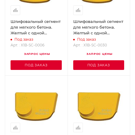
Шлифовальный сегмент
Шлифовальный сегмент
для мягкого бетона.
для мягкого бетона.
Желтый с одной
Желтый с одной
кнопкой - Grit 6
кнопкой - Grit 30
Под заказ
Под заказ
SUPERABRASIVE X1B-SC-
SUPERABRASIVE X1B-SC-
Арт. : X1B-SC-0006
Арт. : X1B-SC-0030
0006
0030
ЗАПРОС ЦЕНЫ
ЗАПРОС ЦЕНЫ
ПОД ЗАКАЗ
ПОД ЗАКАЗ