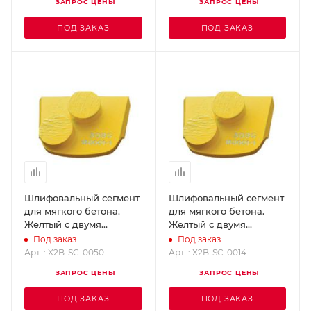
ЗАПРОС ЦЕНЫ
ЗАПРОС ЦЕНЫ
ПОД ЗАКАЗ
ПОД ЗАКАЗ
Шлифовальный сегмент
Шлифовальный сегмент
для мягкого бетона.
для мягкого бетона.
Желтый с двумя
Желтый с двумя
кнопками - Grit 50
кнопками - Grit 14
Под заказ
Под заказ
SUPERABRASIVE X2B-
SUPERABRASIVE X2B-
Арт. : X2B-SC-0050
Арт. : X2B-SC-0014
SC-0050
SC-0014
ЗАПРОС ЦЕНЫ
ЗАПРОС ЦЕНЫ
ПОД ЗАКАЗ
ПОД ЗАКАЗ