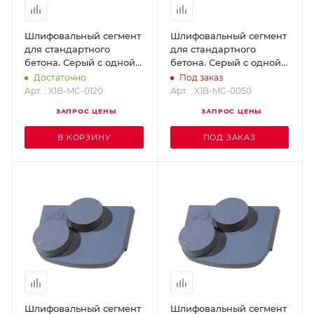
Шлифовальный сегмент
Шлифовальный сегмент
для стандартного
для стандартного
бетона. Серый с одной
бетона. Серый с одной
кнопкой, Grit 120 X1B-
кнопкой, Grit 50 X1B-MC-
Достаточно
Под заказ
MC-0120
0050
Арт. : X1B-MC-0120
Арт. : X1B-MC-0050
ЗАПРОС ЦЕНЫ
ЗАПРОС ЦЕНЫ
В КОРЗИНУ
ПОД ЗАКАЗ
Шлифовальный сегмент
Шлифовальный сегмент