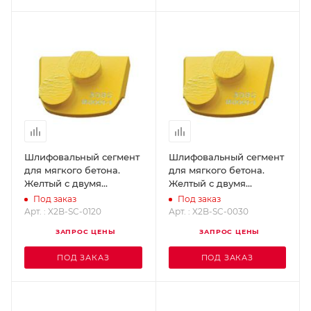
Шлифовальный сегмент
Шлифовальный сегмент
для мягкого бетона.
для мягкого бетона.
Желтый с двумя
Желтый с двумя
кнопками - Grit 120
кнопками - Grit 30
Под заказ
Под заказ
SUPERABRASIVE X2B-
SUPERABRASIVE X2B-
Арт. : X2B-SC-0120
Арт. : X2B-SC-0030
SC-0120
SC-0030
ЗАПРОС ЦЕНЫ
ЗАПРОС ЦЕНЫ
ПОД ЗАКАЗ
ПОД ЗАКАЗ