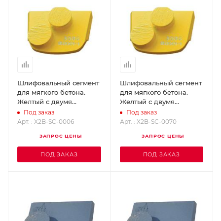
Шлифовальный сегмент
Шлифовальный сегмент
для мягкого бетона.
для мягкого бетона.
Желтый с двумя
Желтый с двумя
кнопками - Grit 6
кнопками - Grit 70
Под заказ
Под заказ
SUPERABRASIVE X2B-
SUPERABRASIVE X2B-
Арт. : X2B-SC-0006
Арт. : X2B-SC-0070
SC-0006
SC-0070
ЗАПРОС ЦЕНЫ
ЗАПРОС ЦЕНЫ
ПОД ЗАКАЗ
ПОД ЗАКАЗ