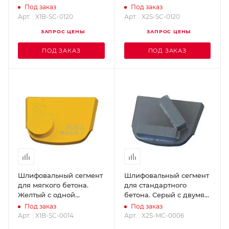
кнопкой - Grit 120
прямоугольниками, Grit
Под заказ
Под заказ
SUPERABRASIVE X1B-SC-
120 SUPERABRASIVE
Арт. : X1B-SC-0120
Арт. : X2S-SC-0120
0120
X2S-SC-0120
ЗАПРОС ЦЕНЫ
ЗАПРОС ЦЕНЫ
ПОД ЗАКАЗ
ПОД ЗАКАЗ
Шлифовальный сегмент
Шлифовальный сегмент
для мягкого бетона.
для стандартного
Желтый с одной
бетона. Серый с двумя
кнопкой - Grit 14
прямоугольниками, Grit
Под заказ
Под заказ
SUPERABRASIVE X1B-SC-
6 SUPERABRASIVE X2S-
Арт. : X1B-SC-0014
Арт. : X2S-MC-0006
0014
MC-0006