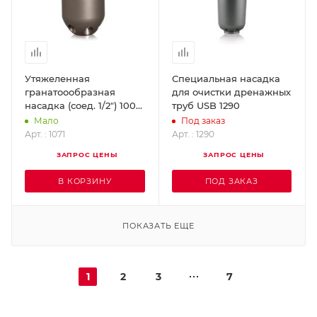
Утяжеленная
Специальная насадка
гранатоообразная
для очистки дренажных
насадка (соед. 1/2") 100
труб USB 1290
л/мин 200 бар 80 м USB
Мало
Под заказ
1071
Арт. : 1071
Арт. : 1290
ЗАПРОС ЦЕНЫ
ЗАПРОС ЦЕНЫ
В КОРЗИНУ
ПОД ЗАКАЗ
ПОКАЗАТЬ ЕЩЕ
1
2
3
7