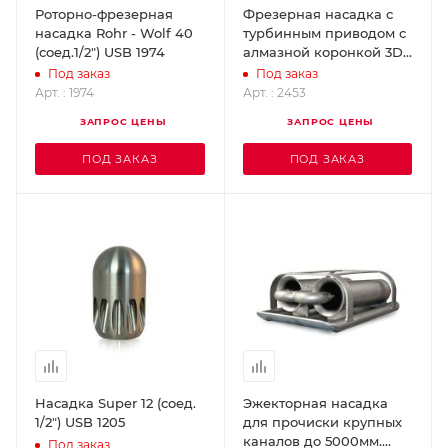
Роторно-фрезерная
Фрезерная насадка с
насадка Rohr - Wolf 40
турбинным приводом с
(соед.1/2") USB 1974
алмазной коронкой 3D
95 мм (соед.1.1/4") USB
Под заказ
Под заказ
2453
Арт. : 1974
Арт. : 2453
ЗАПРОС ЦЕНЫ
ЗАПРОС ЦЕНЫ
ПОД ЗАКАЗ
ПОД ЗАКАЗ
Насадка Super 12 (соед.
Эжекторная насадка
1/2") USB 1205
для прочиски крупных
каналов до 5000мм.
Под заказ