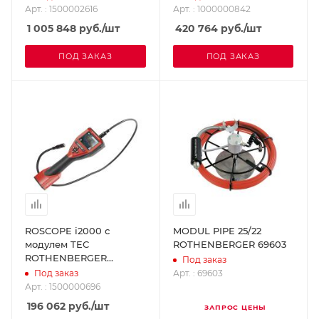
ROTHENBERGER
ROTHENBERGER
Арт. : 1500002616
Арт. : 1000000842
1500002616
1000000842
1 005 848
руб.
/шт
420 764
руб.
/шт
ПОД ЗАКАЗ
ПОД ЗАКАЗ
ROSCOPE i2000 с
MODUL PIPE 25/22
модулем TEC
ROTHENBERGER 69603
ROTHENBERGER
Под заказ
1500000696
Арт. : 69603
Под заказ
Арт. : 1500000696
196 062
руб.
/шт
ЗАПРОС ЦЕНЫ