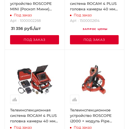
устройство ROSCOPE
система ROCAM 4 PLUS
MINI (Роскоп Мини)
головка камеры 40 мм
ROTHENBERGER
(длина кабеля 30 м)
Под заказ
Под заказ
1000002268
ROTHENBERGER
Арт. : 1000002268
Арт. : 1500002614
1500002614
31 356
руб.
/шт
ЗАПРОС ЦЕНЫ
ПОД ЗАКАЗ
ПОД ЗАКАЗ
Телеинспекционная
Телеинспекционное
система ROCAM 4 PLUS
устройство ROSCOPE
головка камеры 40 мм
i2000 + модуль Pipe
(длина кабеля 65 м)
25/16 + модуль TEC
Под заказ
Под заказ