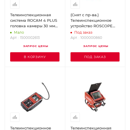
Телеинспекционная
(Снят с пр-ва.)
система ROCAM 4 PLUS
Телеинспекционное
головка камеры 30 мм
устройство ROSCOPE
(длина кабеля 30 м)
i2000 + модуль 25/22 +
Мало
Под заказ
ROTHENBERGER
модуль TEC
Арт. : 1500002613
Арт. : 1000000860
1500002613
ROTHENBERGER
ЗАПРОС ЦЕНЫ
ЗАПРОС ЦЕНЫ
1000000860
В КОРЗИНУ
ПОД ЗАКАЗ
Телеинспекционное
Телеинспекционная