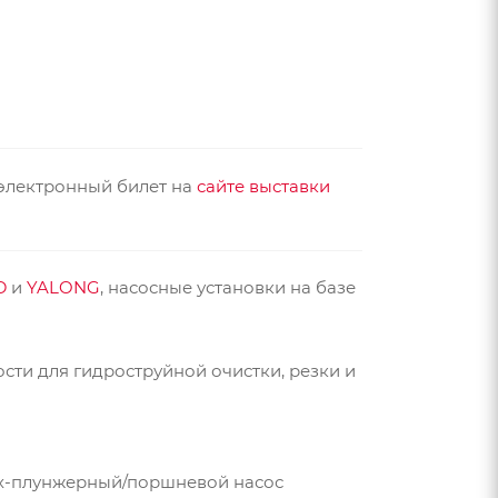
 электронный билет на
сайте выставки
D
и
YALONG
, насосные установки на базе
ти для гидроструйной очистки, резки и
рех-плунжерный/поршневой насос