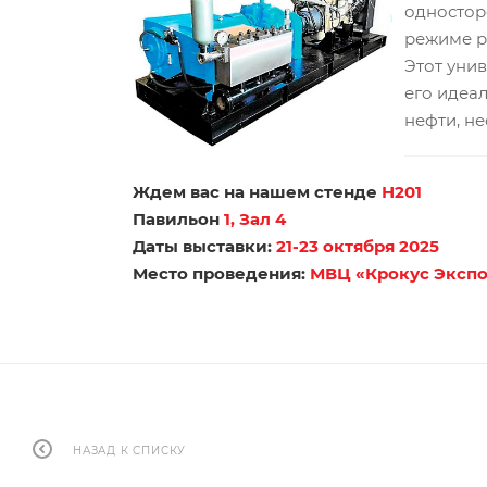
одностор
режиме р
Этот уни
его идеа
нефти, н
Ждем вас на нашем стенде
Н201
Павильон
1, Зал 4
Даты выставки:
21-23 октября 2025
Место проведения:
МВЦ «Крокус Эксп
НАЗАД К СПИСКУ