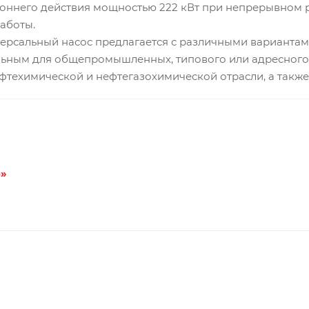
оннего действия мощностью 222 кВт при непрерывном р
аботы.
версальный насос предлагается с различными вариантами
льным для общепромышленных, типового или адресного
ефтехимической и нефтегазохимической отрасли, а также
о»