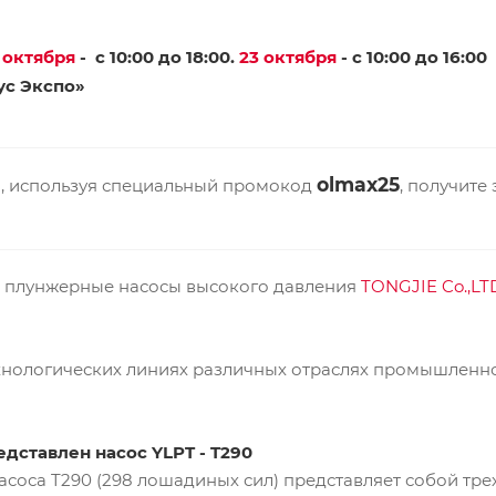
2 октября
- с 10:00 до 18:00.
23 октября
- с 10:00 до 16:00
ус Экспо»
olmax25
, используя специальный промокод
, получите
 плунжерные насосы высокого давления
TONGJIE Co.,LT
нологических линиях различных отраслях промышленнос
едставлен насос YLPT - T290
асоса T290 (298 лошадиных сил) представляет собой т